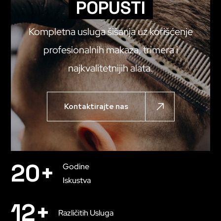
POPUSTI
Kompletna usluga šišanja uz korišćenje
profesionalnih makaza, trimera i
najkvalitetnijih alata.
Kontaktirajte nas
20
+
Godine
Iskustva
12
+
Različitih Usluga