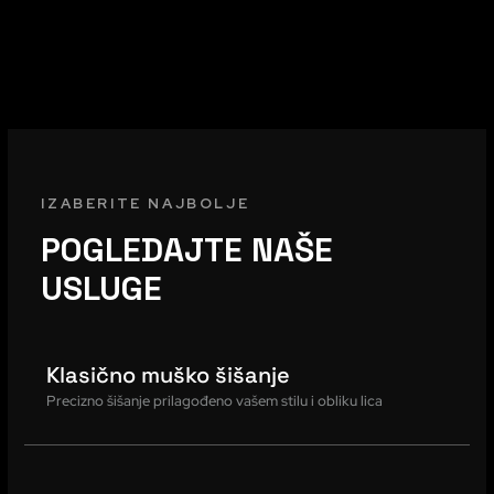
IZABERITE NAJBOLJE
POGLEDAJTE NAŠE
USLUGE
Klasično muško šišanje
Precizno šišanje prilagođeno vašem stilu i obliku lica