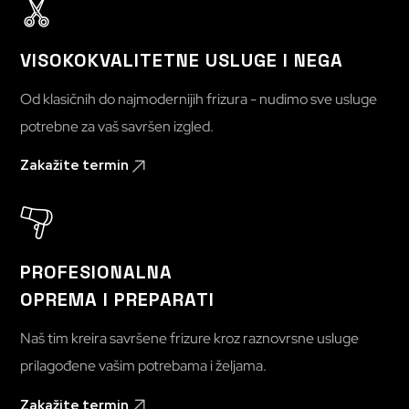
VISOKOKVALITETNE USLUGE I NEGA
Od klasičnih do najmodernijih frizura - nudimo sve usluge
potrebne za vaš savršen izgled.
Zakažite termin
PROFESIONALNA
OPREMA I PREPARATI
Naš tim kreira savršene frizure kroz raznovrsne usluge
prilagođene vašim potrebama i željama.
Zakažite termin