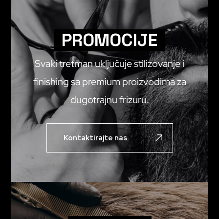
PROMOCIJE
Svaki tretman uključuje stilizovanje i
finishing sa premium proizvodima za
dugotrajnu frizuru.
Kontaktirajte nas