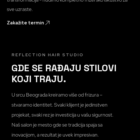
sve uzraste.
Zakažite termin
REFLECTION HAIR STUDIO
GDE SE RAĐAJU STILOVI
KOJI TRAJU.
U srcu Beograda kreiramo više od frizura –
stvaramo identitet. Svaki klijent je jedinstven
projekat, svaki rez je investicija u vašu sigurnost.
Naš salon je mesto gde se tradicija spaja sa
inovacijom, a rezultat je uvek impresivan.