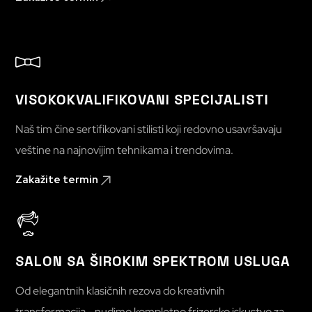
VISOKOKVALIFIKOVANI SPECIJALISTI
Naš tim čine sertifikovani stilisti koji redovno usavršavaju
veštine na najnovijim tehnikama i trendovima.
Zakažite termin
SALON SA ŠIROKIM SPEKTROM USLUGA
Od elegantnih klasičnih rezova do kreativnih
transformacija - nudimo kompletno frizersko iskustvo za