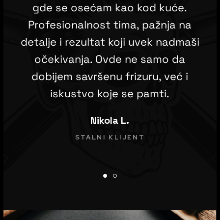
gde se osećam kao kod kuće.
Profesionalnost tima, pažnja na
detalje i rezultat koji uvek nadmaši
očekivanja. Ovde ne samo da
dobijem savršenu frizuru, već i
iskustvo koje se pamti.
Nikola L.
STALNI KLIJENT